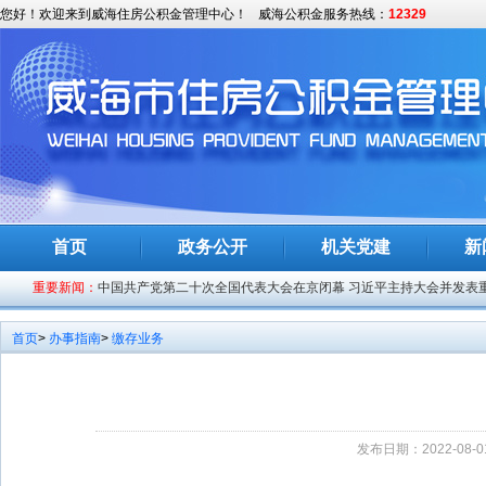
您好！欢迎来到威海住房公积金管理中心！
威海公积金服务热线：
12329
中国共产党第二十次全国代表大会专题
习近平：高举中国特色社会主义伟大旗帜 为全面建设社会主义现代
首页
政务公开
机关党建
新
习近平：始终坚持一切为了人民一切依靠人民 以中国式现代化全面
重要新闻：
中国共产党第二十次全国代表大会在京闭幕 习近平主持大会并发表
广州丰富住房公积金数字人民币应用场景
首页
>
办事指南
>
缴存业务
威海市住房公积金电子证照证明“用证”事项清单
徐州组合贷款实现当天办理当天放款
国务院联防联控机制最新发布！
发布日期：2022-08-01
中国共产党第十九届中央委员会第七次全体会议公报