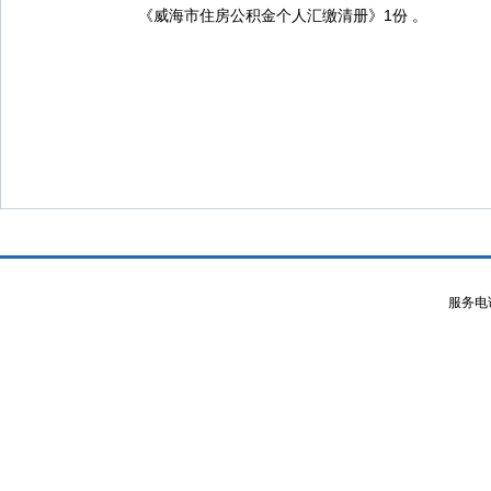
福建推出新政职工可省内跨中心冲还贷
《威海市住房公积金个人汇缴清册》1份 。
服务电话