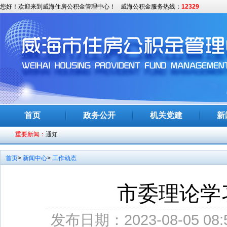
您好！欢迎来到威海住房公积金管理中心！
威海公积金服务热线：
12329
淮南中心：优化管理模式 提高使用效率
全市统筹发展和安全工作推进会召开
首页
政务公开
机关党建
新
全省上半年经济形势分析和招商引资项目建设推进会议召开
重要新闻：
通知
山东日照开启“无感”还贷绿色通道
首页
>
新闻中心
>
工作动态
全市党风廉政警示教育大会召开
习近平主持召开中央全面深化改革委员会第二次会议
市委理论学
市委常委会召开会议
发布日期：2023-08-05 08:
中共中央政治局召开会议 中共中央总书记习近平主持会议