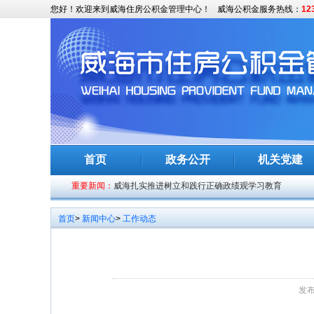
您好！欢迎来到威海住房公积金管理中心！
威海公积金服务热线：
12
《威海市住房公积金2025年年度报告》解读
威海市住房公积金2025年年度报告
首页
政务公开
机关党建
市领导参加义务植树活动
重要新闻：
威海扎实推进树立和践行正确政绩观学习教育
安居有保障 奋斗有底气——新疆发布灵活就业人员参
首页
>
新闻中心
>
工作动态
市住房公积金管理中心召开2026年工作动员部署会议
公积金服务零距离惠民政策助安居
全市“振奋精神抓落实、实干担当开新局”工作会议召开
发布
全省干事创业担当尽责确保“十五五”开好局工作会议召