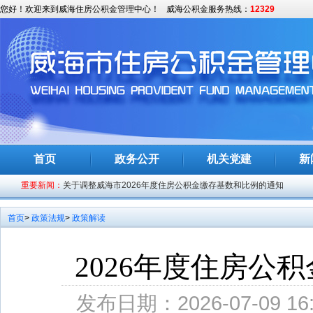
您好！欢迎来到威海住房公积金管理中心！
威海公积金服务热线：
12329
关于开展长期封存公积金账户专项清理工作的公告
威海市住房公积金管理中心召开纠纷调解工作座谈会
首页
政务公开
机关党建
新
南通推进住房公积金单位业务“全程网办”
重要新闻：
关于调整威海市2026年度住房公积金缴存基数和比例的通知
全市食品药品安全委员会全体会议召开
首页
>
政策法规
>
政策解读
关于2026年度住房公积金结息期间暂停办理业务的通告
闫剑波到哈工大（威海）调研
2026年度住房
孔凡萍安排部署安全生产和防汛抗旱工作
发布日期：2026-07-09 16:
市委第四巡察组向市住房公积金管理中心党组反馈巡察情况