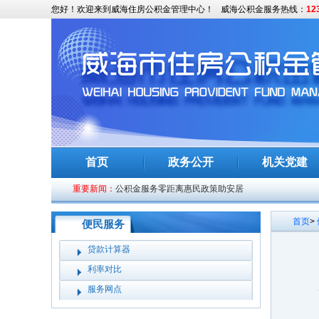
您好！欢迎来到威海住房公积金管理中心！
威海公积金服务热线：
12
传承地质精神 凝聚奋进合力——市住房公积金中心开
涵养优良家风 筑牢廉洁根基——市住房公积金管理中
首页
政务公开
机关党建
市住房公积金管理中心召开2026年工作动员部署会议
重要新闻：
公积金服务零距离惠民政策助安居
政策精准速递 服务靠前赋能
首页
>
便民服务
市住房公积金管理中心组织年轻干部赴威海廉政警示
贷款计算器
市住房公积金管理中心开展政府开放日活动
利率对比
我市召开威海市住房公积金2024年年度报告及支持住
服务网点
市住房公积金管理中心志愿服务队开展义务植树活动