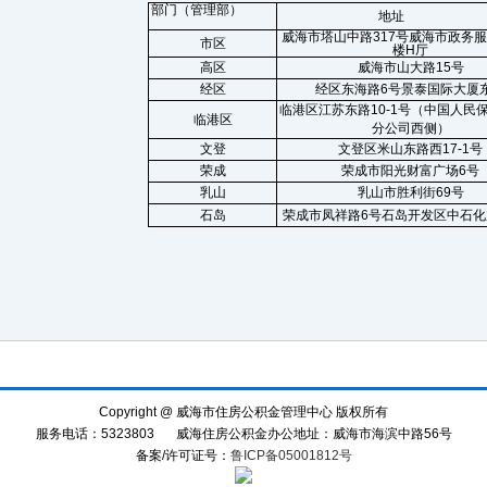
零距离”政府开放日活动
部门（管理部）
地址
威海市塔山中路317号威海市政务
市区
楼H厅
高区
威海市山大路15号
经区
经区东海路6号景泰国际大厦
临港区江苏东路10-1号（中国人民
临港区
分公司西侧）
文登
文登区米山东路西17-1号
荣成
荣成市阳光财富广场6号
乳山
乳山市胜利街69号
石岛
荣成市凤祥路6号
石岛
开发区中石化
Copyright @ 威海市住房公积金管理中心 版权所有
服务电话：5323803
威海住房公积金办公地址：威海市海滨中路56号
备案/许可证号：
鲁ICP备05001812号