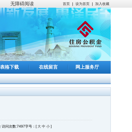
无障碍阅读
首页
|
设为首页
|
加入收藏
表格下载
在线留言
网上服务厅
金
访问次数:
7497
字号：[
大
中
小
]