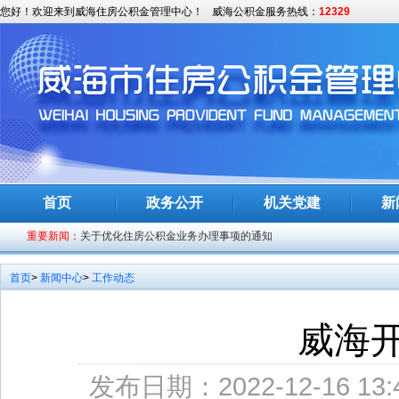
您好！欢迎来到威海住房公积金管理中心！
威海公积金服务热线：
12329
威海公积金上线“亮码可办”服务
关于《威海市灵活就业人员住房公积金缴存使用管理办法》（征求
首页
政务公开
机关党建
新
告
重要新闻：
关于优化住房公积金业务办理事项的通知
市委全面深化改革委员会召开第二十二次会议
首页
>
新闻中心
>
工作动态
李强主持召开国务院常务会议 贯彻落实习近平总书记关于防汛救灾
市委理论学习中心组专题辅导报告会举行
威海
淮南中心：优化管理模式 提高使用效率
发布日期：2022-12-16 13:
全市统筹发展和安全工作推进会召开