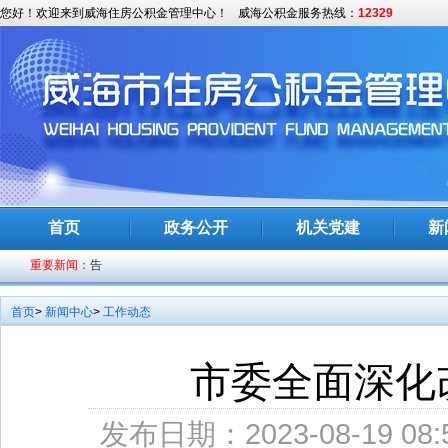
您好！欢迎来到威海住房公积金管理中心！
威海公积金服务热线：
12329
全市组织工作会议召开
威海公积金上线“亮码可办”服务
首页
政务公开
机关党建
新
关于《威海市灵活就业人员住房公积金缴存使用管理办法》（征求
重要新闻：
告
关于优化住房公积金业务办理事项的通知
首页
>
新闻中心
>
工作动态
市委全面深化改革委员会召开第二十二次会议
李强主持召开国务院常务会议 贯彻落实习近平总书记关于防汛救灾
市委全面深化
市委理论学习中心组专题辅导报告会举行
发布日期：2023-08-19 08:
淮南中心：优化管理模式 提高使用效率