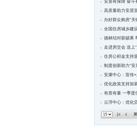
安居有保障 奋
闫剑波到哈工大（威海）调研
高质量助力安居宜
孔凡萍安排部署安全生产和防汛抗旱工作
办好群众购房“关
全国住房城乡建
德林结对获硕果 
走进房交会 送上“
住房公积金支持
制度创新助力“安
安康中心：宣传+
优化政策支持加
有质有量 一季度
云浮中心：优化贷