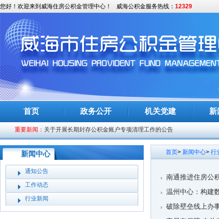
您好！欢迎来到威海住房公积金管理中心！
威海公积金服务热线：
12329
关于开展长期封存公积金账户专项清理工作的公告
凝心聚力提质效 攻坚实干促跃升——威海市住房公积金管理中心召开
首页
政务公开
机关党建
新
下半年工作部...
重要新闻：
关于开展长期封存公积金账户专项清理工作的公告
威海市住房公积金管理中心召开纠纷调解工作座谈会
首页
>
新闻中心
>
行
新闻中心
南通推进住房公积金单位业务“全程网办”
通知公告
关于调整威海市2026年度住房公积金缴存基数和比例的通知
南通推进住房公积
工作动态
温州中心：构建
全市食品药品安全委员会全体会议召开
行业新闻
破除壁垒线上办事
关于2026年度住房公积金结息期间暂停办理业务的通告